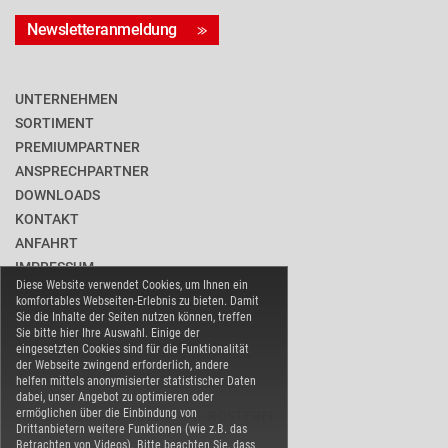
Newsletteranmeldung
UNTERNEHMEN
SORTIMENT
PREMIUMPARTNER
ANSPRECHPARTNER
DOWNLOADS
KONTAKT
ANFAHRT
IMPRESSUM
Diese Website verwendet Cookies, um Ihnen ein
DATENSCHUTZ
komfortables Webseiten-Erlebnis zu bieten. Damit
BARRIEREFREIHEIT
Sie die Inhalte der Seiten nutzen können, treffen
Sie bitte hier Ihre Auswahl. Einige der
COOKIE-EINSTELLUNGEN
eingesetzten Cookies sind für die Funktionalität
der Webseite zwingend erforderlich, andere
helfen mittels anonymisierter statistischer Daten
dabei, unser Angebot zu optimieren oder
ermöglichen über die Einbindung von
WARENVERBAND EDELSTAHL ROSTFREI
Drittanbietern weitere Funktionen (wie z.B. das
Betrachten von Videos). Bitte beachten Sie, dass