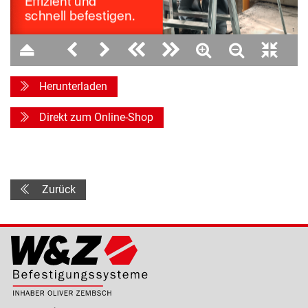
1
3
Herunterladen
Direkt zum Online-Shop
Zurück