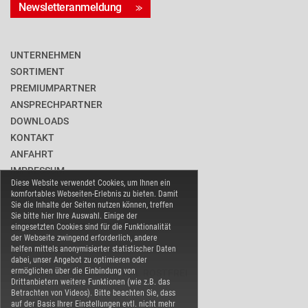
Newsletteranmeldung
UNTERNEHMEN
SORTIMENT
PREMIUMPARTNER
ANSPRECHPARTNER
DOWNLOADS
KONTAKT
ANFAHRT
IMPRESSUM
Diese Website verwendet Cookies, um Ihnen ein
DATENSCHUTZ
komfortables Webseiten-Erlebnis zu bieten. Damit
BARRIEREFREIHEIT
Sie die Inhalte der Seiten nutzen können, treffen
Sie bitte hier Ihre Auswahl. Einige der
COOKIE-EINSTELLUNGEN
eingesetzten Cookies sind für die Funktionalität
der Webseite zwingend erforderlich, andere
helfen mittels anonymisierter statistischer Daten
dabei, unser Angebot zu optimieren oder
ermöglichen über die Einbindung von
WARENVERBAND EDELSTAHL ROSTFREI
Drittanbietern weitere Funktionen (wie z.B. das
Betrachten von Videos). Bitte beachten Sie, dass
auf der Basis Ihrer Einstellungen evtl. nicht mehr