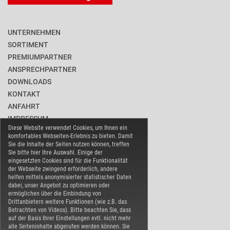
UNTERNEHMEN
SORTIMENT
PREMIUMPARTNER
ANSPRECHPARTNER
DOWNLOADS
KONTAKT
ANFAHRT
IMPRESSUM
Diese Website verwendet Cookies, um Ihnen ein
DATENSCHUTZ
komfortables Webseiten-Erlebnis zu bieten. Damit
BARRIEREFREIHEIT
Sie die Inhalte der Seiten nutzen können, treffen
Sie bitte hier Ihre Auswahl. Einige der
COOKIE-EINSTELLUNGEN
eingesetzten Cookies sind für die Funktionalität
der Webseite zwingend erforderlich, andere
helfen mittels anonymisierter statistischer Daten
dabei, unser Angebot zu optimieren oder
ermöglichen über die Einbindung von
WARENVERBAND EDELSTAHL ROSTFREI
Drittanbietern weitere Funktionen (wie z.B. das
Betrachten von Videos). Bitte beachten Sie, dass
auf der Basis Ihrer Einstellungen evtl. nicht mehr
alle Seiteninhalte abgerufen werden können. Sie