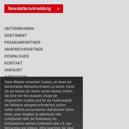
Newsletteranmeldung
UNTERNEHMEN
SORTIMENT
PREMIUMPARTNER
ANSPRECHPARTNER
DOWNLOADS
KONTAKT
ANFAHRT
IMPRESSUM
Diese Website verwendet Cookies, um Ihnen ein
DATENSCHUTZ
komfortables Webseiten-Erlebnis zu bieten. Damit
BARRIEREFREIHEIT
Sie die Inhalte der Seiten nutzen können, treffen
Sie bitte hier Ihre Auswahl. Einige der
COOKIE-EINSTELLUNGEN
eingesetzten Cookies sind für die Funktionalität
der Webseite zwingend erforderlich, andere
helfen mittels anonymisierter statistischer Daten
dabei, unser Angebot zu optimieren oder
ermöglichen über die Einbindung von
WARENVERBAND EDELSTAHL ROSTFREI
Drittanbietern weitere Funktionen (wie z.B. das
Betrachten von Videos). Bitte beachten Sie, dass