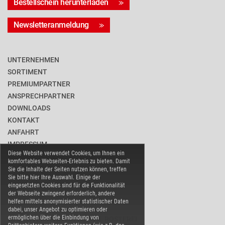
Bestellschein herunterladen
Newsletteranmeldung
UNTERNEHMEN
SORTIMENT
PREMIUMPARTNER
ANSPRECHPARTNER
DOWNLOADS
KONTAKT
ANFAHRT
IMPRESSUM
Diese Website verwendet Cookies, um Ihnen ein
DATENSCHUTZ
komfortables Webseiten-Erlebnis zu bieten. Damit
BARRIEREFREIHEIT
Sie die Inhalte der Seiten nutzen können, treffen
Sie bitte hier Ihre Auswahl. Einige der
COOKIE-EINSTELLUNGEN
eingesetzten Cookies sind für die Funktionalität
der Webseite zwingend erforderlich, andere
helfen mittels anonymisierter statistischer Daten
dabei, unser Angebot zu optimieren oder
ermöglichen über die Einbindung von
WARENVERBAND EDELSTAHL ROSTFREI