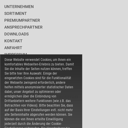
UNTERNEHMEN
SORTIMENT
PREMIUMPARTNER
ANSPRECHPARTNER
DOWNLOADS
KONTAKT
ANFAHRT
IMPRESSUM
Diese Website verwendet Cookies, um Ihnen ein
DATENSCHUTZ
komfortables Webseiten-Erlebnis zu bieten. Damit
BARRIEREFREIHEIT
Sie die Inhalte der Seiten nutzen können, treffen
Sie bitte hier Ihre Auswahl. Einige der
COOKIE-EINSTELLUNGEN
eingesetzten Cookies sind für die Funktionalität
der Webseite zwingend erforderlich, andere
helfen mittels anonymisierter statistischer Daten
dabei, unser Angebot zu optimieren oder
ermöglichen über die Einbindung von
WARENVERBAND EDELSTAHL ROSTFREI
Drittanbietern weitere Funktionen (wie z.B. das
Betrachten von Videos). Bitte beachten Sie, dass
auf der Basis Ihrer Einstellungen evtl. nicht mehr
alle Seiteninhalte abgerufen werden können. Sie
können die von Ihnen erteilte Einwilligung
jederzeit durch die Änderung der Cookie-