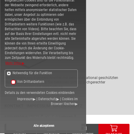
eingesetzten Cookies sind für die Funktionalität
der Webseite zwingend erforderlich, andere
helfen mittels anonymisierter statistischer Daten
dabei, unser Angebot zu optimieren oder
ermöglichen über die Einbindung von
WARENVERBAND EDELSTAHL ROSTFREI
Drittanbietern weitere Funktionen (wie z.B. das
Betrachten von Videos). Bitte beachten Sie, dass
auf der Basis Ihrer Einstellungen evtl. nicht mehr
alle Seiteninhalte abgerufen werden können. Sie
können die von Ihnen erteilte Einwilligung
jederzeit durch die Änderung der Cookie-
Einstellungen widerrufen. Die Verarbeitung bis
zum Zeitpunkt des Widerrufs bleibt rechtmäßig.
Mehr Infos
Notwendig für die Funktion
Auf Produkte aus Edelstahl Rostfrei mit dem international geschützten
Von Drittanbietern
Markenzeichen ist Verlass: Sie bekennen sich zu sachgerechter
Werkstoffauswahl und Verarbeitung.
Details zu den verwendeten Cookies einblenden
Impressum
|
Datenschutz
|
Cookies im
Browser löschen
KONTAKT
IMPRESSUM
DATENSCHUTZ
© 2026
AGENTUR LEDERMANN
-
- Autor:
Norbert Ledermann
-
Speichern und schließen
Alle akzeptieren