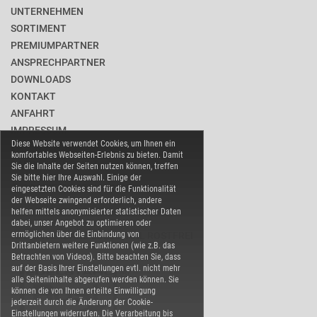
UNTERNEHMEN
SORTIMENT
PREMIUMPARTNER
ANSPRECHPARTNER
DOWNLOADS
KONTAKT
ANFAHRT
IMPRESSUM
Diese Website verwendet Cookies, um Ihnen ein
DATENSCHUTZ
komfortables Webseiten-Erlebnis zu bieten. Damit
BARRIEREFREIHEIT
Sie die Inhalte der Seiten nutzen können, treffen
Sie bitte hier Ihre Auswahl. Einige der
COOKIE-EINSTELLUNGEN
eingesetzten Cookies sind für die Funktionalität
der Webseite zwingend erforderlich, andere
helfen mittels anonymisierter statistischer Daten
dabei, unser Angebot zu optimieren oder
ermöglichen über die Einbindung von
WARENVERBAND EDELSTAHL ROSTFREI
Drittanbietern weitere Funktionen (wie z.B. das
Betrachten von Videos). Bitte beachten Sie, dass
auf der Basis Ihrer Einstellungen evtl. nicht mehr
alle Seiteninhalte abgerufen werden können. Sie
können die von Ihnen erteilte Einwilligung
jederzeit durch die Änderung der Cookie-
Einstellungen widerrufen. Die Verarbeitung bis