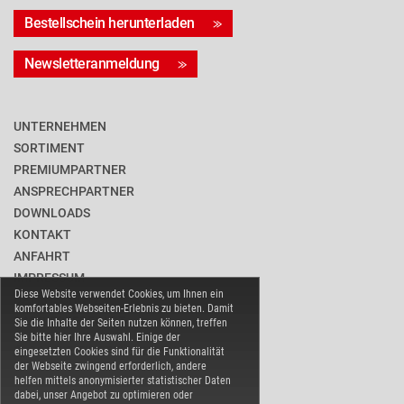
Bestellschein herunterladen
Newsletteranmeldung
UNTERNEHMEN
SORTIMENT
PREMIUMPARTNER
ANSPRECHPARTNER
DOWNLOADS
KONTAKT
ANFAHRT
IMPRESSUM
Diese Website verwendet Cookies, um Ihnen ein
DATENSCHUTZ
komfortables Webseiten-Erlebnis zu bieten. Damit
BARRIEREFREIHEIT
Sie die Inhalte der Seiten nutzen können, treffen
Sie bitte hier Ihre Auswahl. Einige der
COOKIE-EINSTELLUNGEN
eingesetzten Cookies sind für die Funktionalität
der Webseite zwingend erforderlich, andere
helfen mittels anonymisierter statistischer Daten
dabei, unser Angebot zu optimieren oder