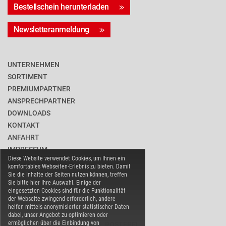
Bestellschein herunterladen
Newsletteranmeldung
UNTERNEHMEN
SORTIMENT
PREMIUMPARTNER
ANSPRECHPARTNER
DOWNLOADS
KONTAKT
ANFAHRT
IMPRESSUM
Diese Website verwendet Cookies, um Ihnen ein
DATENSCHUTZ
komfortables Webseiten-Erlebnis zu bieten. Damit
BARRIEREFREIHEIT
Sie die Inhalte der Seiten nutzen können, treffen
Sie bitte hier Ihre Auswahl. Einige der
COOKIE-EINSTELLUNGEN
eingesetzten Cookies sind für die Funktionalität
der Webseite zwingend erforderlich, andere
helfen mittels anonymisierter statistischer Daten
dabei, unser Angebot zu optimieren oder
ermöglichen über die Einbindung von
WARENVERBAND EDELSTAHL ROSTFREI