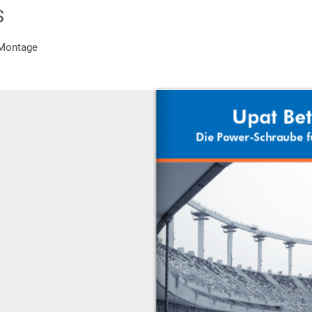
S
 Montage