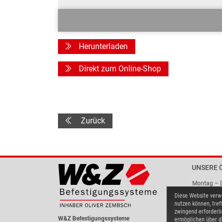
Herunterladen
Direkt zum Online-Shop
Zurück
UNSERE 
Montag – 
Diese Website verwe
Freitag
nutzen können, tref
zwingend erforderli
W&Z Befestigungssysteme
ermöglichen über di