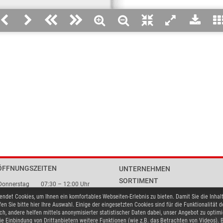
ÖFFNUNGSZEITEN
UNTERNEHMEN
SORTIMENT
Donnerstag
07:30 – 12:00 Uhr
PREMIUMPARTNER
13:00 – 17:00 Uhr
ndet Cookies, um Ihnen ein komfortables Webseiten-Erlebnis zu bieten. Damit Sie die Inhal
07:30 – 15:30 Uhr
ANSPRECHPARTNER
fen Sie bitte hier Ihre Auswahl. Einige der eingesetzten Cookies sind für die Funktionalität 
ch, andere helfen mittels anonymisierter statistischer Daten dabei, unser Angebot zu optim
DOWNLOADS
e Einbindung von Drittanbietern weitere Funktionen (wie z.B. das Betrachten von Videos). 