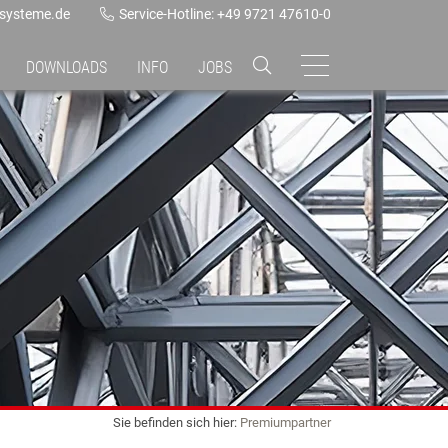
ssysteme.de
Service-Hotline: +49 9721 47610-0
DOWNLOADS
INFO
JOBS
Sie befinden sich hier:
Premiumpartner