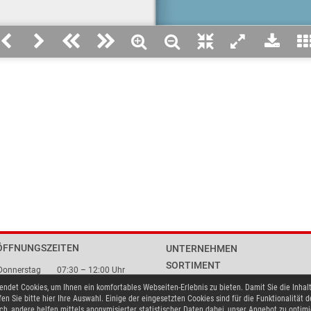
ÖFFNUNGSZEITEN
UNTERNEHMEN
SORTIMENT
Donnerstag
07:30 – 12:00 Uhr
PREMIUMPARTNER
13:00 – 17:00 Uhr
ndet Cookies, um Ihnen ein komfortables Webseiten-Erlebnis zu bieten. Damit Sie die Inhal
07:30 – 15:30 Uhr
ANSPRECHPARTNER
fen Sie bitte hier Ihre Auswahl. Einige der eingesetzten Cookies sind für die Funktionalität 
ch, andere helfen mittels anonymisierter statistischer Daten dabei, unser Angebot zu optim