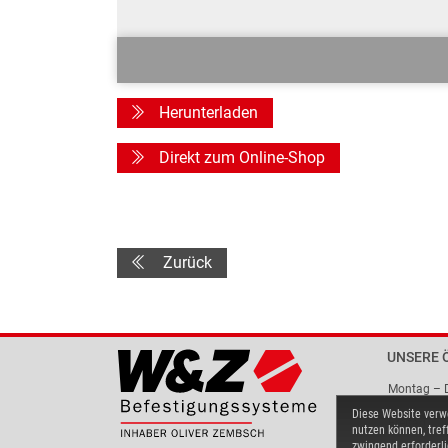
Herunterladen
Direkt zum Online-Shop
Zurück
UNSERE 
Montag – 
Diese Website verwe
Freitag
nutzen können, tref
zwingend erforderli