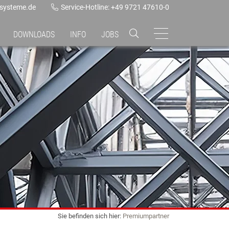
ssysteme.de
Service-Hotline: +49 9721 47610-0
DOWNLOADS
INFO
JOBS
Sie befinden sich hier:
Premiumpartner