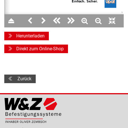
1
3
Herunterladen
Direkt zum Online-Shop
Zurück