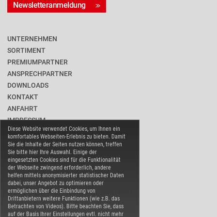
Newsletteranmeldung
UNTERNEHMEN
SORTIMENT
PREMIUMPARTNER
ANSPRECHPARTNER
DOWNLOADS
KONTAKT
ANFAHRT
IMPRESSUM
Diese Website verwendet Cookies, um Ihnen ein
DATENSCHUTZ
komfortables Webseiten-Erlebnis zu bieten. Damit
BARRIEREFREIHEIT
Sie die Inhalte der Seiten nutzen können, treffen
Sie bitte hier Ihre Auswahl. Einige der
COOKIE-EINSTELLUNGEN
eingesetzten Cookies sind für die Funktionalität
der Webseite zwingend erforderlich, andere
helfen mittels anonymisierter statistischer Daten
dabei, unser Angebot zu optimieren oder
ermöglichen über die Einbindung von
WARENVERBAND EDELSTAHL ROSTFREI
Drittanbietern weitere Funktionen (wie z.B. das
Betrachten von Videos). Bitte beachten Sie, dass
auf der Basis Ihrer Einstellungen evtl. nicht mehr