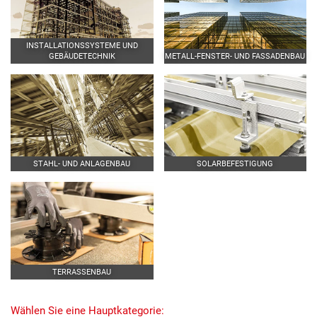
INSTALLATIONSSYSTEME UND
GEBÄUDETECHNIK
METALL-FENSTER- UND FASSADENBAU
STAHL- UND ANLAGENBAU
SOLARBEFESTIGUNG
TERRASSENBAU
Wählen Sie eine Hauptkategorie: