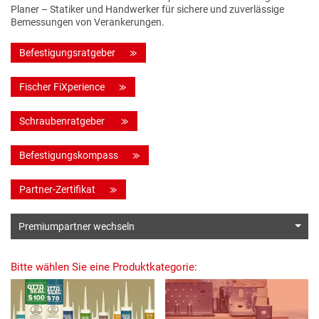
Planer – Statiker und Handwerker für sichere und zuverlässige
Bemessungen von Verankerungen.
Befestigungsratgeber
Fischer FiXperience
Schraubenratgeber
Befestigungskompass
Partner-Zertifikat
Premiumpartner wechseln
Bitte wählen Sie eine Produktkategorie: