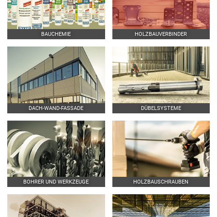
BAUCHEMIE
HOLZBAUVERBINDER
DACH-WAND-FASSADE
DÜBELSYSTEME
BOHRER UND WERKZEUGE
HOLZBAUSCHRAUBEN