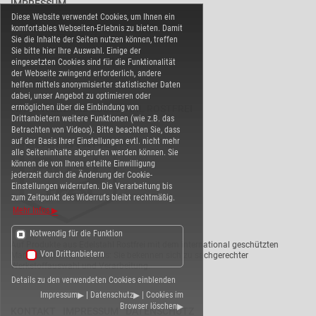
IMPRESSUM
Diese Website verwendet Cookies, um Ihnen ein
DATENSCHUTZ
komfortables Webseiten-Erlebnis zu bieten. Damit
BARRIEREFREIHEIT
Sie die Inhalte der Seiten nutzen können, treffen
Sie bitte hier Ihre Auswahl. Einige der
COOKIE-EINSTELLUNGEN
eingesetzten Cookies sind für die Funktionalität
der Webseite zwingend erforderlich, andere
helfen mittels anonymisierter statistischer Daten
dabei, unser Angebot zu optimieren oder
ermöglichen über die Einbindung von
WARENVERBAND EDELSTAHL ROSTFREI
Drittanbietern weitere Funktionen (wie z.B. das
Betrachten von Videos). Bitte beachten Sie, dass
auf der Basis Ihrer Einstellungen evtl. nicht mehr
alle Seiteninhalte abgerufen werden können. Sie
können die von Ihnen erteilte Einwilligung
jederzeit durch die Änderung der Cookie-
Einstellungen widerrufen. Die Verarbeitung bis
zum Zeitpunkt des Widerrufs bleibt rechtmäßig.
Mehr Infos
Notwendig für die Funktion
Auf Produkte aus Edelstahl Rostfrei mit dem international geschützten
Von Drittanbietern
Markenzeichen ist Verlass: Sie bekennen sich zu sachgerechter
Werkstoffauswahl und Verarbeitung.
Details zu den verwendeten Cookies einblenden
Impressum
|
Datenschutz
|
Cookies im
Browser löschen
KONTAKT
IMPRESSUM
DATENSCHUTZ