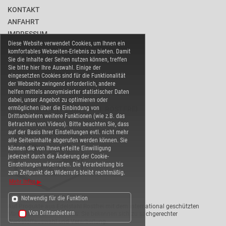
KONTAKT
ANFAHRT
IMPRESSUM
Diese Website verwendet Cookies, um Ihnen ein
DATENSCHUTZ
komfortables Webseiten-Erlebnis zu bieten. Damit
BARRIEREFREIHEIT
Sie die Inhalte der Seiten nutzen können, treffen
Sie bitte hier Ihre Auswahl. Einige der
COOKIE-EINSTELLUNGEN
eingesetzten Cookies sind für die Funktionalität
der Webseite zwingend erforderlich, andere
helfen mittels anonymisierter statistischer Daten
dabei, unser Angebot zu optimieren oder
ermöglichen über die Einbindung von
WARENVERBAND EDELSTAHL ROSTFREI
Drittanbietern weitere Funktionen (wie z.B. das
Betrachten von Videos). Bitte beachten Sie, dass
auf der Basis Ihrer Einstellungen evtl. nicht mehr
alle Seiteninhalte abgerufen werden können. Sie
können die von Ihnen erteilte Einwilligung
jederzeit durch die Änderung der Cookie-
Einstellungen widerrufen. Die Verarbeitung bis
zum Zeitpunkt des Widerrufs bleibt rechtmäßig.
Mehr Infos
Notwendig für die Funktion
Auf Produkte aus Edelstahl Rostfrei mit dem international geschützten
Von Drittanbietern
Markenzeichen ist Verlass: Sie bekennen sich zu sachgerechter
Werkstoffauswahl und Verarbeitung.