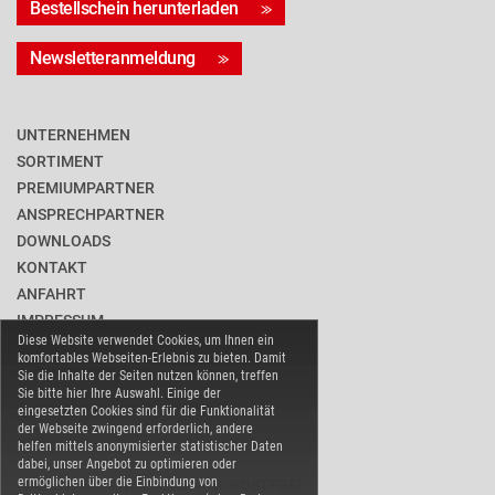
Bestellschein herunterladen
Newsletteranmeldung
UNTERNEHMEN
SORTIMENT
PREMIUMPARTNER
ANSPRECHPARTNER
DOWNLOADS
KONTAKT
ANFAHRT
IMPRESSUM
Diese Website verwendet Cookies, um Ihnen ein
DATENSCHUTZ
komfortables Webseiten-Erlebnis zu bieten. Damit
BARRIEREFREIHEIT
Sie die Inhalte der Seiten nutzen können, treffen
Sie bitte hier Ihre Auswahl. Einige der
COOKIE-EINSTELLUNGEN
eingesetzten Cookies sind für die Funktionalität
der Webseite zwingend erforderlich, andere
helfen mittels anonymisierter statistischer Daten
dabei, unser Angebot zu optimieren oder
ermöglichen über die Einbindung von
WARENVERBAND EDELSTAHL ROSTFREI